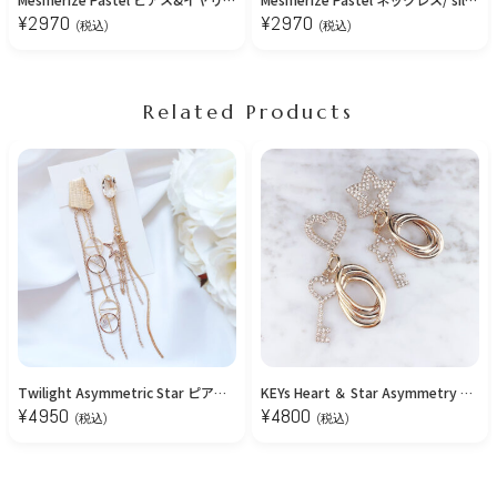
¥
2970
¥
2970
(税込)
(税込)
Related Products
Twilight Asymmetric Star ピアス/Gold
KEYs Heart ＆ Star Asymmetry ピアス
¥
4950
¥
4800
(税込)
(税込)