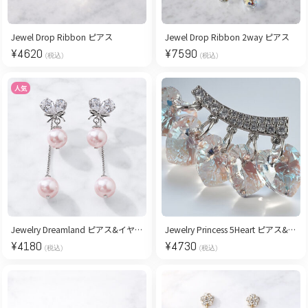
Jewel Drop Ribbon ピアス
Jewel Drop Ribbon 2way ピアス
¥
4620
¥
7590
(税込)
(税込)
人気
Jewelry Dreamland ピアス&イヤリング
Jewelry Princess 5Heart ピアス&イヤリング
¥
4180
¥
4730
(税込)
(税込)