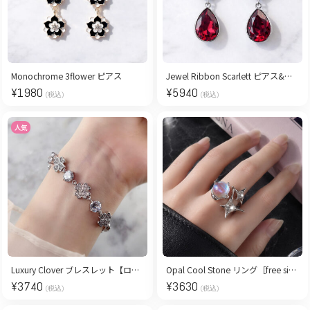
Monochrome 3flower ピアス
Jewel Ribbon Scarlett ピアス&イヤリング
¥
1980
¥
5940
(税込)
(税込)
人気
Luxury Clover ブレスレット【ロジウムコーティング】
Opal Cool Stone リング［free size］
¥
3740
¥
3630
(税込)
(税込)