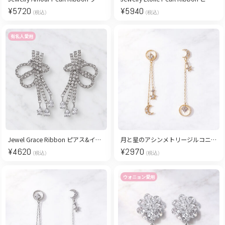
¥
5720
¥
5940
(税込)
(税込)
有名人愛用
Jewel Grace Ribbon ピアス&イヤリング
月と星のアシンメトリージルコニアピアス/gold
¥
4620
¥
2970
(税込)
(税込)
ウォニョン愛用