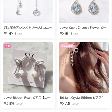
月と星のアシンメトリージルコニアピアス/ silver
Jewel Cubic Zirconia Flower ピアス
¥
2970
¥
3960
(税込)
(税込)
人気
有名人愛用
Jewel Ribbon Pearl ピアス【ニッケルフリー】
Brilliant Crystal Ribbon ピアス/イヤリング
¥
4620
¥
3740
(税込)
(税込)