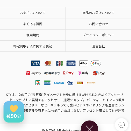
お支払いについて
商品のお届けについて
よくある質問
お問い合わせ
利用規約
プライバシーポリシー
特定商取引法に関する表記
運営会社
KTYは、女の子の"宝石箱"をイメージした身に着けるだけで心ときめくアクセサリ
ーをコンセプトに展開するアクセサリー通販ショップ。 パーティーやインスタ映え
するモテ・アクセサリーなど、キラキラで可愛いピアスやイヤリングも豊富にラン
ナップ。人気モデルや有名人にも愛用いただくなど、プレゼント用としても好評で
90
残
分
す。
×
© KTY® All rights reserved