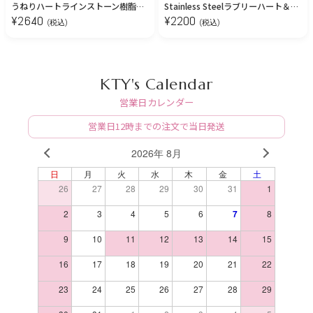
うねりハートラインストーン樹脂ピアス/イヤリング【金属アレルギー対応】
Stainless Steelラブリーハート＆パールジルコニアピアス【金属アレルギー対応/ステンレス】
¥
2640
¥
2200
(税込)
(税込)
KTY's Calendar
営業日カレンダー
営業日12時までの注文で当日発送
2026年 8月
PREV
NEXT
日
月
火
水
木
金
土
26
27
28
29
30
31
1
2
3
4
5
6
7
8
9
10
11
12
13
14
15
16
17
18
19
20
21
22
23
24
25
26
27
28
29