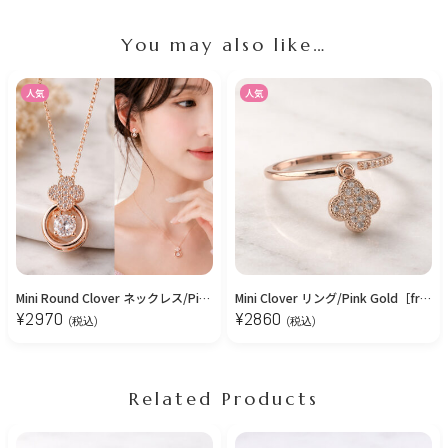
You may also like…
人気
人気
Mini Round Clover ネックレス/Pink Gold
Mini Clover リング/Pink Gold［free size］
¥
2970
¥
2860
(税込)
(税込)
Related Products