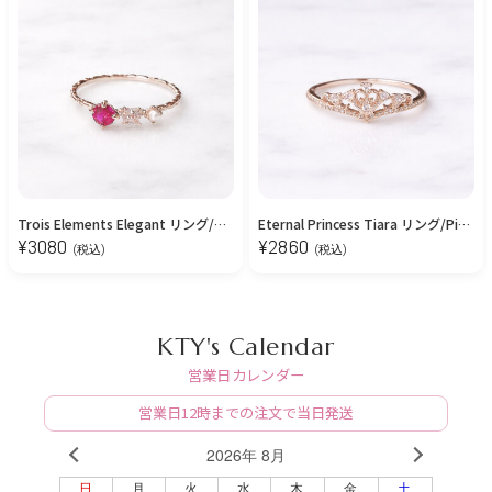
Trois Elements Elegant リング/Ruby【11号】
Eternal Princess Tiara リング/Pink Gold【11号】
¥
3080
¥
2860
(税込)
(税込)
KTY's Calendar
営業日カレンダー
営業日12時までの注文で当日発送
2026年 8月
PREV
NEXT
日
月
火
水
木
金
土