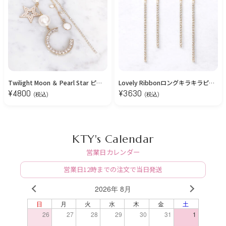
Twilight Moon ＆ Pearl Star ピアス/イヤリング
Lovely Ribbonロングキラキラピアス
¥
4800
¥
3630
(税込)
(税込)
KTY's Calendar
営業日カレンダー
営業日12時までの注文で当日発送
2026年 8月
PREV
NEXT
日
月
火
水
木
金
土
26
27
28
29
30
31
1