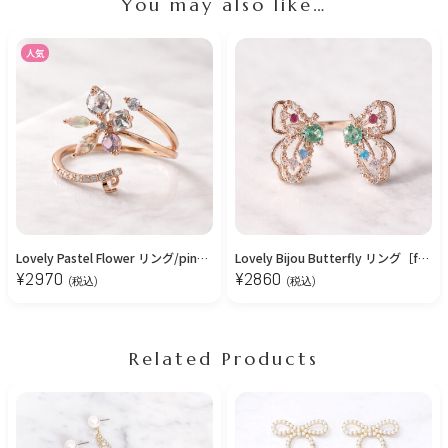
You may also like…
人気
Lovely Pastel Flower リング/pink gold［free size］
Lovely Bijou Butterfly リング［free size］
¥
2970
¥
2860
(税込)
(税込)
Related Products