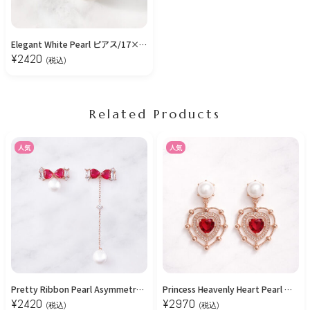
Elegant White Pearl ピアス/17×10
¥
2420
(税込)
Related Products
人気
人気
Pretty Ribbon Pearl Asymmetry ピアス/Ruby
Princess Heavenly Heart Pearl ピアス
¥
2420
¥
2970
(税込)
(税込)