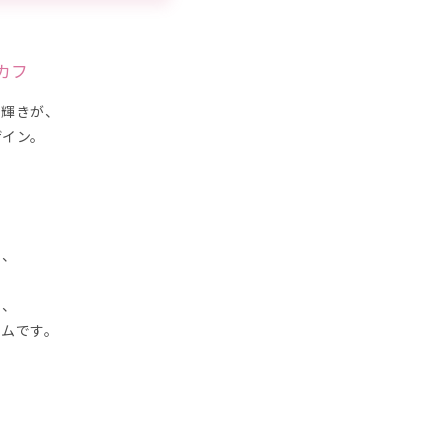
カフ
る輝きが、
ザイン。
く、
る、
テムです。