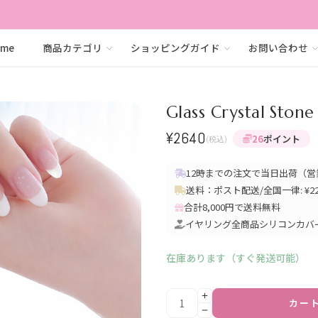
ome
商品カテゴリ
ショッピングガイド
お問い合わせ
Glass Crystal St
¥
2640
26
ポイント
(税込)
12時までの注文で当日出荷（営
送料：ポスト配送/全国一律: ¥220
合計8,000円で送料無料
イヤリング全商品シリコンカバ
在庫あります（すぐ発送可能）
カー
Alternative: