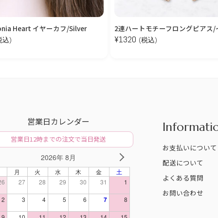
conia Heart イヤーカフ/Silver
2連ハートモチーフロングピアス/
¥
1320
税込)
(税込)
営業日カレンダー
Informati
営業日12時までの注文で当日発送
お支払いについて
2026年 8月
V
NEXT
配送について
日
月
火
水
木
金
土
よくある質問
26
27
28
29
30
31
1
お問い合わせ
2
3
4
5
6
7
8
9
10
11
12
13
14
15