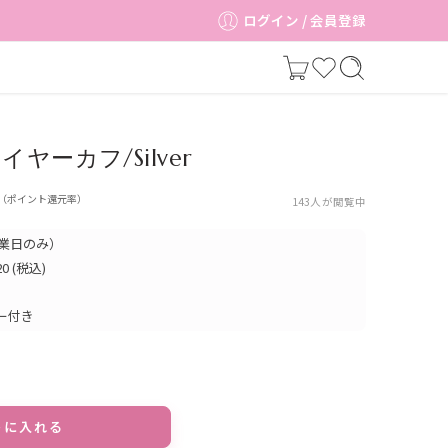
ログイン / 会員登録
one イヤーカフ/Silver
（ポイント還元率）
143
人が閲覧中
業日のみ）
 (税込)
ー付き
トに入れる