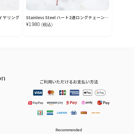
イヤリング
Stainless Steel ハート2連ロングチェーンピアス【金属アレルギー対応/ステンレス】
¥
1980
¥
2200
(税込)
(
on
ご利用いただけるお支払い方法
Recommended