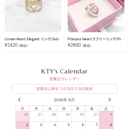
Crown Heart Elegant リング/Gold【12号】
Princess Heartラブリーリング/Pink【Free Size】
¥
2420
¥
2860
(税込)
(税込)
KTY's Calendar
営業日カレンダー
営業日12時までの注文で当日発送
2026年 8月
PREV
NEXT
日
月
火
水
木
金
土
26
27
28
29
30
31
1
2
3
4
5
6
7
8