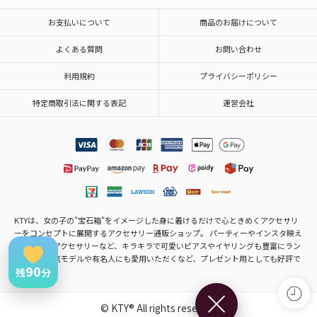
お支払いについて
商品のお届けについて
よくある質問
お問い合わせ
利用規約
プライバシーポリシー
特定商取引法に関する表記
運営会社
KTYは、女の子の"宝石箱"をイメージした身に着けるだけで心ときめくアクセサリ
ーをコンセプトに展開するアクセサリー通販ショップ。 パーティーやインスタ映え
するモテ・アクセサリーなど、キラキラで可愛いピアスやイヤリングも豊富にラン
ナップ。人気モデルや有名人にも愛用いただくなど、プレゼント用としても好評で
90
残
分
す。
×
© KTY® All rights reserved