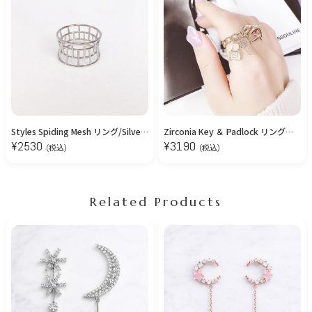
Styles Spiding Mesh リング/Silver【11号】
Zirconia Key ＆ Padlock リング：11号
¥
2530
¥
3190
(税込)
(税込)
Related Products