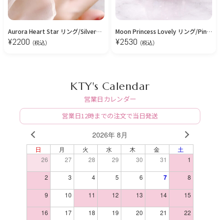
Aurora Heart Star リング/Silver［free size］
Moon Princess Lovely リング/Pink Gold［free size］
¥
2200
¥
2530
(税込)
(税込)
KTY's Calendar
営業日カレンダー
営業日12時までの注文で当日発送
2026年 8月
PREV
NEXT
日
月
火
水
木
金
土
26
27
28
29
30
31
1
2
3
4
5
6
7
8
9
10
11
12
13
14
15
16
17
18
19
20
21
22