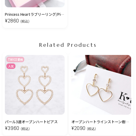
Princess Heartラブリーリング/Pink【Free Size】
¥
2860
(税込)
Related Products
TWICE愛用
人気
パール3連オープンハートピアス
オープンハートラインストーン樹脂ピアス/イヤリング【金属アレルギー対応】
¥
3960
¥
2090
(税込)
(税込)