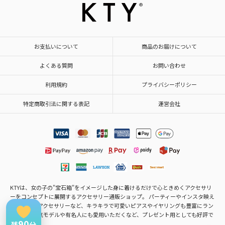
お支払いについて
商品のお届けについて
よくある質問
お問い合わせ
利用規約
プライバシーポリシー
特定商取引法に関する表記
運営会社
KTYは、女の子の"宝石箱"をイメージした身に着けるだけで心ときめくアクセサリ
ーをコンセプトに展開するアクセサリー通販ショップ。 パーティーやインスタ映え
するモテ・アクセサリーなど、キラキラで可愛いピアスやイヤリングも豊富にラン
ナップ。人気モデルや有名人にも愛用いただくなど、プレゼント用としても好評で
90
す。
残
分