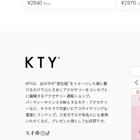
¥
2640
¥
2970
(税込)
(
PRE
KTYは、女の子の"宝石箱"をイメージした身に着
けるだけで心ときめくアクセサリーをコンセプト
に展開するアクセサリー通販ショップ。
パーティーやインスタ映えするモテ・アクセサリ
ーなど、キラキラで可愛いピアスやイヤリングも
豊富にランナップ。人気モデルや有名人にも愛用
いただくなど、プレゼント用としても好評です。