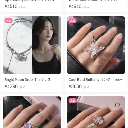
¥
4510
¥
4840
(税込)
(税込)
人気
人気
Bright Moon Drop ネックレス
Cool Bold Butterfly リング［free size］
¥
4290
¥
3630
(税込)
(税込)
人気