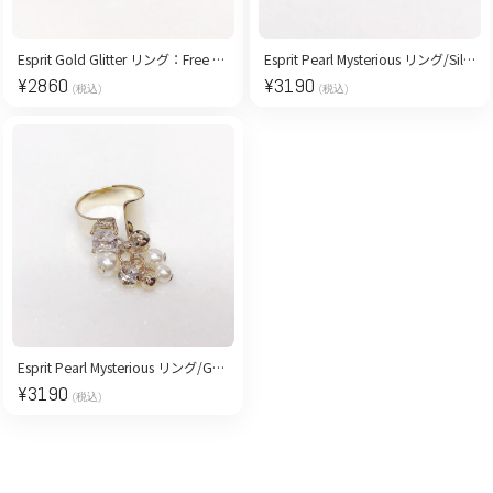
Esprit Gold Glitter リング：Free Size
Esprit Pearl Mysterious リング/Silver【Free Size】
¥
2860
¥
3190
(税込)
(税込)
Esprit Pearl Mysterious リング/Gold【Free Size】
¥
3190
(税込)