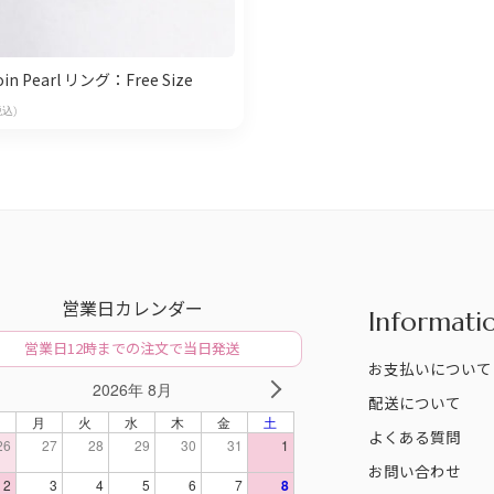
oin Pearl リング：Free Size
税込)
営業日カレンダー
Informati
営業日12時までの注文で当日発送
お支払いについて
2026年 8月
V
NEXT
配送について
日
月
火
水
木
金
土
よくある質問
26
27
28
29
30
31
1
お問い合わせ
2
3
4
5
6
7
8