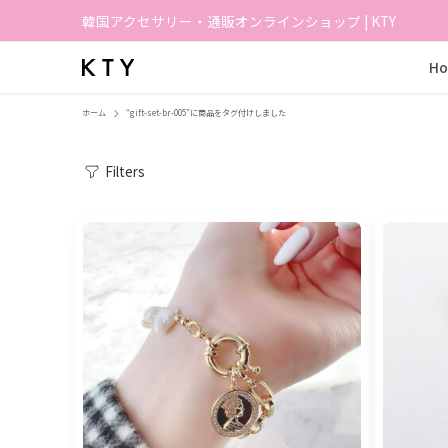
韓国アクセサリー・通販オンラインショップ | KTY
H
ホーム
“gift-set-br-005”に商品をタグ付けしました
Filters