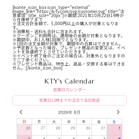
[konte_icon_box icon_type=”external”
image_link=”https://k-ty.com/svg/customer.svg” title=”注
意事項” title_size=”20px”]※期間:2021年10月22日19時か
ら在庫終了まで
※注文合計金額で、5,000円以上の購入が対象となりま
す。
※消費税・送料も合計に含まれます。
※クーポンご利用時は、適用後の金額が対象となります。
※期間中、お1人様1回限りとなります。
※1回の注文金額が対象で、期間中の合算はできません。
※予定数となった場合、プレゼント商品の変更又は、イベ
ントを急遽終了とさせていただきます。
※イベント終了後のご注文の場合は、対象外となりますの
でご了承ください。
※プレゼント商品は、特性上、返品・交換する事はできま
せん。[/konte_icon_box]
KTY's Calendar
営業日カレンダー
営業日12時までの注文で当日発送
2026年 8月
PREV
NEXT
日
月
火
水
木
金
土
26
27
28
29
30
31
1
2
3
4
5
6
7
8