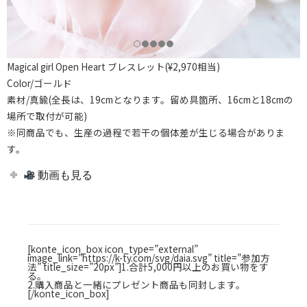
Magical girl Open Heart ブレスレット(¥2,970相当)
Color/ゴールド
素材/真鍮(全長は、19cmとなります。留め具箇所、16cmと18cmの
場所で取付が可能)
※同商品でも、生産の過程で若干の個体差が生じる場合がありま
す。
動画も見る
[konte_icon_box icon_type=”external”
image_link=”https://k-ty.com/svg/daia.svg” title=”参加方
法” title_size=”20px”]1.合計5,000円以上のお買い物をす
る。
2.購入商品と一緒にプレゼント商品も同封します。
[/konte_icon_box]