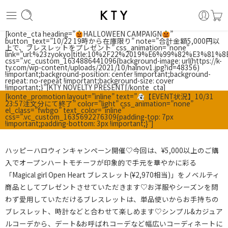
[konte_cta heading=”
HALLOWEEN CAMPAIGN
”
button_text=”10/22 19時から在庫限り” note=”合計金額5,000円以
上で、ブレスレットをプレゼント” css_animation=”none”
link=”url:%23zyokyo|title:10%2F22%2019%E6%99%82%E
css=”.vc_custom_1634886441096{background-image: url(https://k-
ty.com/wp-content/uploads/2021/10/halnov1.jpg?id=48356)
!important;background-position: center !important;background-
repeat: no-repeat !important;background-size: cover
!important;}”]KTY NOVELTY PRESENT[/konte_cta]
[konte_promotion layout=”inline” text=”
【EVENT状況】10/31
23:57注文分にて終了” color=”light” css_animation=”none”
el_class=”fwbgo” text_color=”inline”
css=”.vc_custom_1635692276309{padding-top: 7px
!important;padding-bottom: 3px !important;}”]
ハッピーハロウィンキャンペーン開催♡今回は、¥5,000以上のご購
入でオープンハートモチーフが印象的で手元を華やかに彩る
「Magical girl Open Heart ブレスレット(¥2,970相当)」をノベルティ
商品としてプレゼントさせていただきます♡お洋服やシーズンを問
わず愛用していただけるブレスレットは、単品使いからお手持ちの
ブレスレット、時計などと合わせて楽しめます♡シンプル&カジュア
ルコーデから、デート&お呼ばれコーデなど幅広いコーディネートに