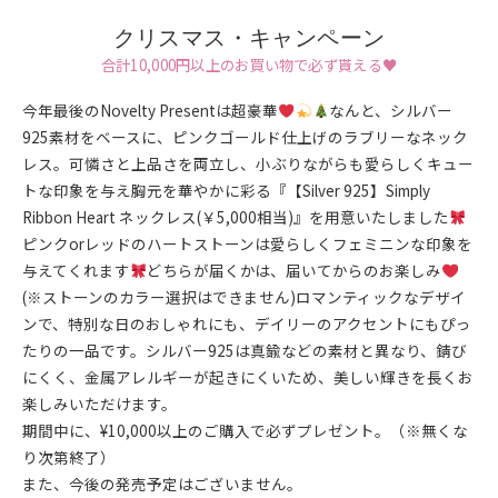
クリスマス・キャンペーン
合計10,000円以上のお買い物で必ず貰える♥
今年最後のNovelty Presentは超豪華
なんと、シルバー
925素材をベースに、ピンクゴールド仕上げのラブリーなネック
レス。可憐さと上品さを両立し、小ぶりながらも愛らしくキュー
トな印象を与え胸元を華やかに彩る『【Silver 925】Simply
Ribbon Heart ネックレス(￥5,000相当)』を用意いたしました
ピンクorレッドのハートストーンは愛らしくフェミニンな印象を
与えてくれます
どちらが届くかは、届いてからのお楽しみ
(※ストーンのカラー選択はできません)ロマンティックなデザイ
ンで、特別な日のおしゃれにも、デイリーのアクセントにもぴっ
たりの一品です。シルバー925は真鍮などの素材と異なり、錆び
にくく、金属アレルギーが起きにくいため、美しい輝きを長くお
楽しみいただけます。
期間中に、¥10,000以上のご購入で必ずプレゼント。（※無くな
り次第終了）
また、今後の発売予定はございません。