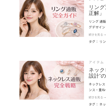
リング
正解」
リング 通
グデザイン
続きを見る 
タグ：
リ
アイテム
ネック
設計”
ネックレス
ンス・重ね
続きを見る 
タグ：
ネ