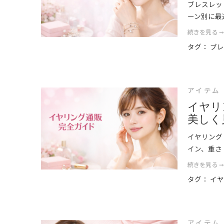
ブレスレッ
ーン別に最
続きを見る 
タグ：
ブ
アイテム
イヤリ
美しく
イヤリング
イン、重さ
続きを見る 
タグ：
イ
アイテム