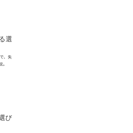
る選
で、失
説。
選び