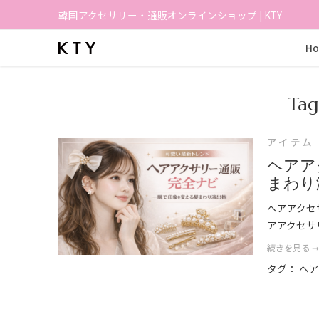
韓国アクセサリー・通販オンラインショップ | KTY
H
Tag
アイテム
ヘアア
まわり
ヘアアクセ
アアクセサ
続きを見る 
タグ：
ヘ