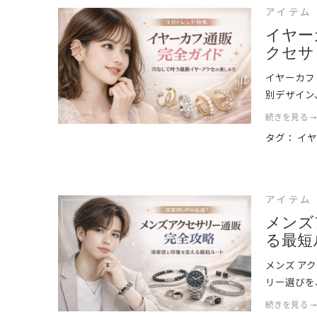
アイテム
イヤー
クセサ
イヤーカフ
別デザイン
続きを見る 
タグ：
イ
アイテム
メンズ
る最短
メンズ ア
リー選びを
続きを見る 