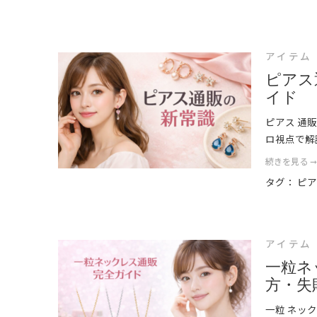
アイテム
ピアス
イド
ピアス 通
ロ視点で解
続きを見る 
タグ：
ピ
アイテム
一粒ネ
方・失
一粒 ネッ