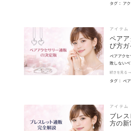
タグ：
アク
アイテム
ペアア
び方ガ
ペアアクセ
敗しないペ
続きを見る 
タグ：
ペ
アイテム
ブレス
方の新