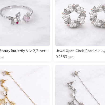
Elegant Beauty Butterfly リング/Silver【Free Size】
Jewel Open-Circle Pearl ピアス/
¥
2860
税込)
(税込)