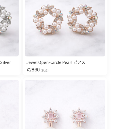
Silver
Jewel Open-Circle Pearl ピアス
¥
2860
(税込)