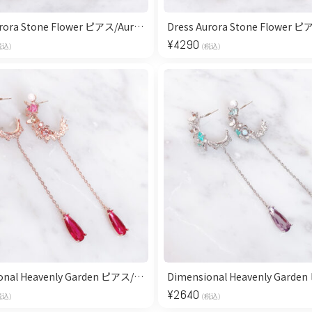
Dress Aurora Stone Flower ピアス/Aurora
¥
4290
税込)
(税込)
Dimensional Heavenly Garden ピアス/Pink Gold
¥
2640
税込)
(税込)