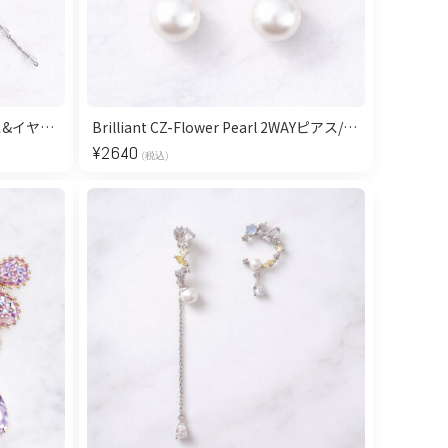
Pearl Flower Asymmetry ピアス&イヤリング/Silver
Brilliant CZ-Flower Pearl 2WAYピアス/Ice Pink
¥
2640
(税込)