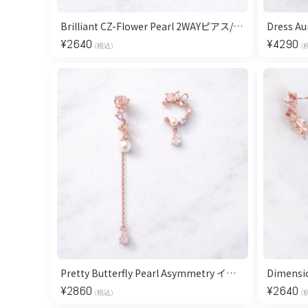
Brilliant CZ-Flower Pearl 2WAYピアス/Clear Pink
¥
2640
¥
4290
(税込)
(
Pretty Butterfly Pearl Asymmetry イヤリング/Pink Gold
¥
2860
¥
2640
(税込)
(