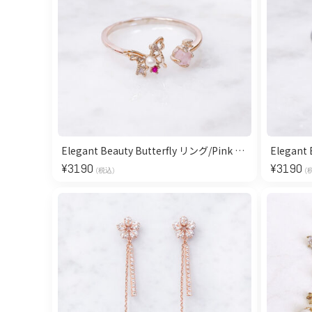
Elegant Beauty Butterfly リング/Pink Gold【Free Size】
¥
3190
¥
3190
(税込)
(