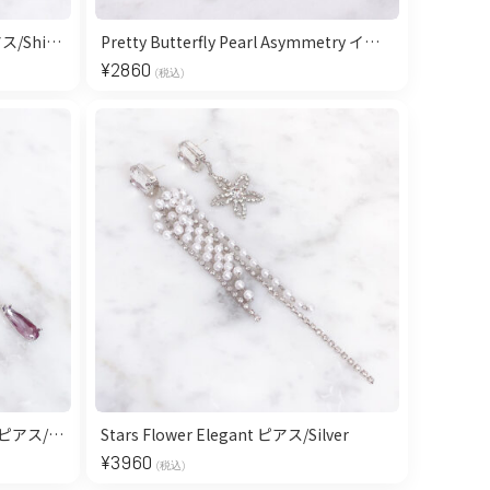
Dress Aurora Stone Flower ピアス/Shine Purple
Pretty Butterfly Pearl Asymmetry イヤリング/Silver
¥
2860
(税込)
Dimensional Heavenly Garden ピアス/Silver
Stars Flower Elegant ピアス/Silver
¥
3960
(税込)